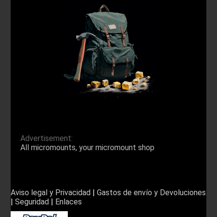
Advertisement:
All micromounts, your micromount shop
Aviso legal y Privacidad
|
Gastos de envío y Devoluciones
|
Seguridad
|
Enlaces