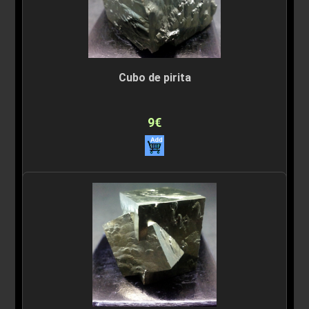
Cubo de pirita
9€