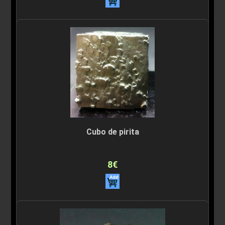
Cubo de pirita
8€